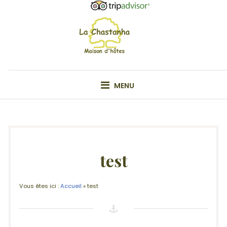
Skip
to
content
VOTRE MAISON D'HÔTE EN ARDÊCHE
MENU
test
Vous êtes ici :
Accueil
»
test