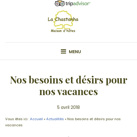
Skip
to
content
VOTRE MAISON D'HÔTE EN ARDÊCHE
MENU
Nos besoins et désirs pour
nos vacances
5 avril 2018
Vous êtes ici :
Accueil
»
Actualités
»
Nos besoins et désirs pour nos
vacances