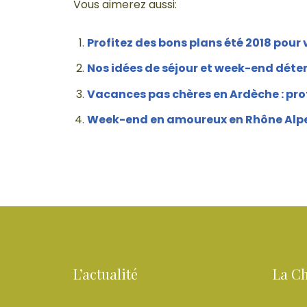
Vous aimerez aussi:
Profitez des bons plans été 2018 pour
Nos idées de séjour et week-end déte
Vacances pas chères en Ardèche : pro
Week-end en amoureux en Rhône Alp
L’actualité
La C