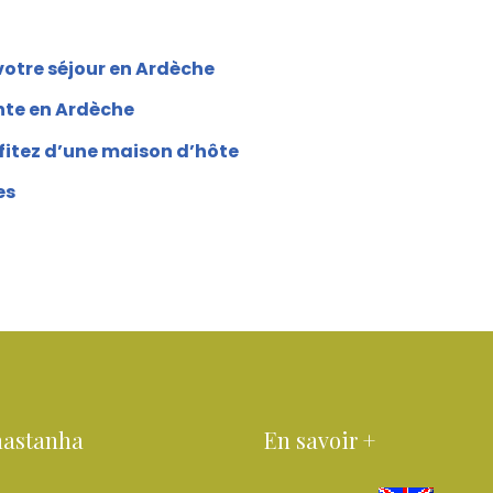
 votre séjour en Ardèche
nte en Ardèche
fitez d’une maison d’hôte
es
hastanha
En savoir +