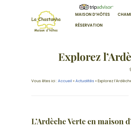
Skip
to
MAISON D’HÔTES
CHAM
content
VOTRE MAISON D'HÔTE EN ARDÊ
RÉSERVATION
Explorez l’Ard
Vous êtes ici :
Accueil
»
Actualités
»
Explorez l’Ardèch
L’Ardèche Verte en maison d