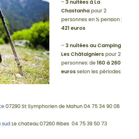
–
3 nuitées à La
Chastanha
pour 2
personnes en ½ pension :
421 euros
–
3 nuitées au Camping
Les Châtaigniers
pour 2
personnes: de
160 à 260
euros
selon les périodes
te
07290 St Symphorien de Mahun 04 75 34 90 08
 sud
Le chateau 07260 Ribes 04 75 39 50 73