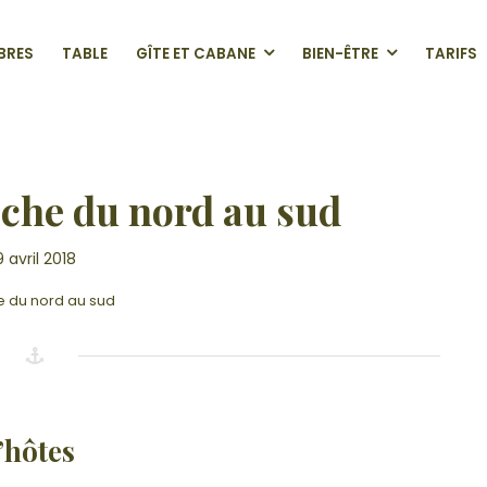
BRES
TABLE
GÎTE ET CABANE
BIEN-ÊTRE
TARIFS
CHE
èche du nord au sud
9 avril 2018
e du nord au sud
’hôtes