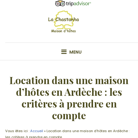
Skip
to
content
VOTRE MAISON D'HÔTE EN ARDÊCHE
MENU
Location dans une maison
d’hôtes en Ardèche : les
critères à prendre en
compte
Vous êtes ici :
Accueil
»
Location dans une maison d’hôtes en Ardèche :
les critères à prendre en compte