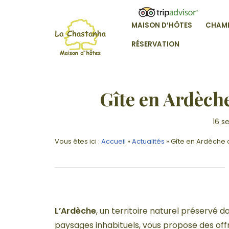
Skip
to
MAISON D’HÔTES
CHAM
content
VOTRE MAISON D'HÔTE EN ARDÊ
RÉSERVATION
Gîte en Ardèche
16 s
Vous êtes ici :
Accueil
»
Actualités
»
Gîte en Ardèche a
L’Ardèche
, un territoire naturel préservé 
paysages inhabituels, vous propose des of