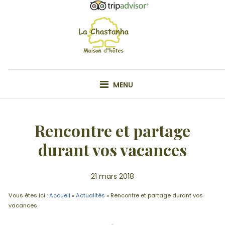
Skip
to
content
VOTRE MAISON D'HÔTE EN ARDÊCHE
MENU
Rencontre et partage
durant vos vacances
21 mars 2018
Vous êtes ici :
Accueil
»
Actualités
»
Rencontre et partage durant vos
vacances