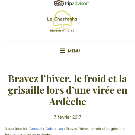
Skip
to
content
VOTRE MAISON D'HÔTE EN ARDÊCHE
MENU
Bravez l’hiver, le froid et la
grisaille lors d’une virée en
Ardèche
7 février 2017
Vous êtes ici :
Accueil
»
Actualités
»
Bravez l’hiver, le froid et la grisaille
lors d’une virée en Ardèche