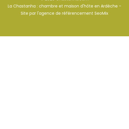
La Chastanha : chambre et maison d'hôte en Ardèche -
Site par l'
agence de référencement SeoMix